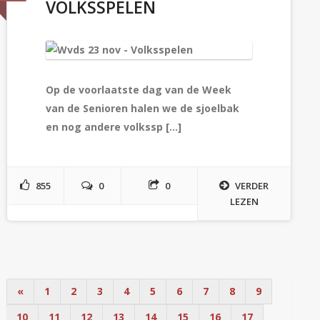
VOLKSSPELEN
Op de voorlaatste dag van de
Week
van de Senioren
halen we de sjoelbak
en nog andere
volkssp [...]
855
0
0
VERDER
LEZEN
«
1
2
3
4
5
6
7
8
9
10
11
12
13
14
15
16
17