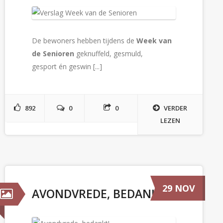
De bewoners hebben tijdens de
Week van
de Senioren
geknuffeld, gesmuld,
gesport én geswin [...]
892
0
0
VERDER
LEZEN
29 NOV
AVONDVREDE, BEDANKT!