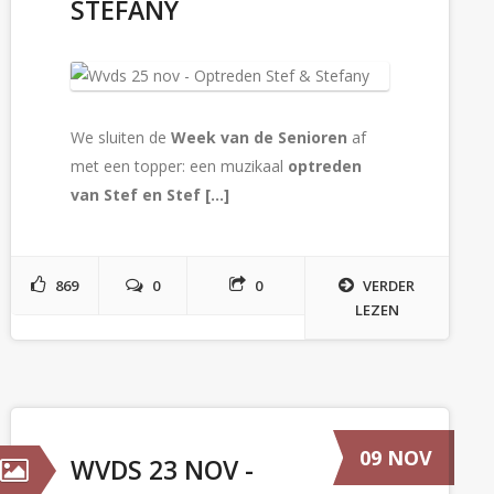
STEFANY
We sluiten de
Week van de Senioren
af
met een topper: een muzikaal
optreden
van Stef en Stef [...]
869
0
0
VERDER
LEZEN
09 NOV
WVDS 23 NOV -