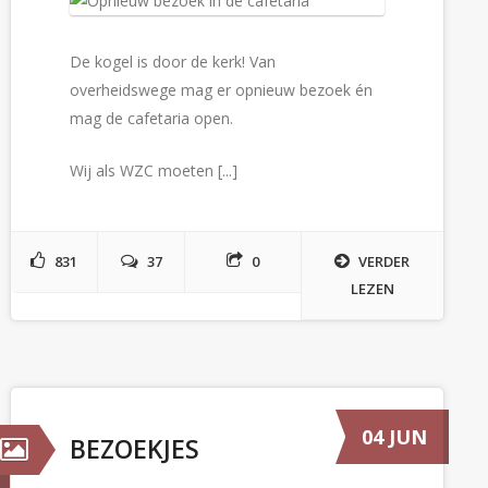
De kogel is door de kerk! Van
overheidswege mag er opnieuw bezoek én
mag de cafetaria open.
Wij als WZC moeten [...]
831
37
0
VERDER
LEZEN
04 JUN
BEZOEKJES