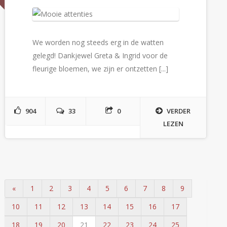
We worden nog steeds erg in de watten
gelegd! Dankjewel Greta & Ingrid voor de
fleurige bloemen, we zijn er ontzetten [...]
904
33
0
VERDER
LEZEN
«
1
2
3
4
5
6
7
8
9
10
11
12
13
14
15
16
17
18
19
20
21
22
23
24
25