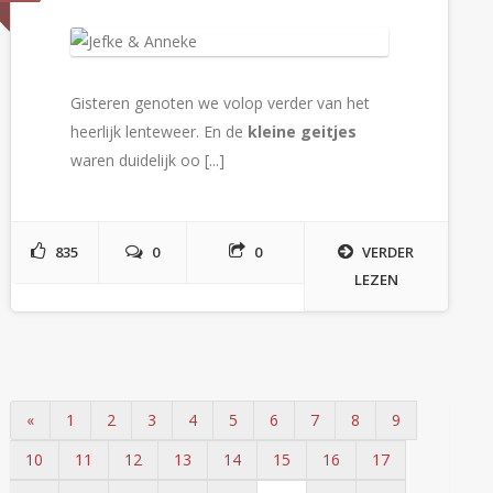
Gisteren genoten we volop verder van het
heerlijk lenteweer. En de
kleine geitjes
waren duidelijk oo [...]
835
0
0
VERDER
LEZEN
«
1
2
3
4
5
6
7
8
9
10
11
12
13
14
15
16
17