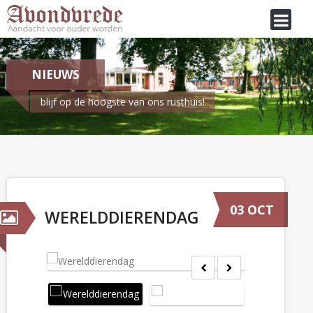
NIEUWS
blijf op de hoogste van ons rusthuis!
Je bent hier:
Home
/
Nieuws
Werelddierendag
03 OCT
WERELDDIERENDAG