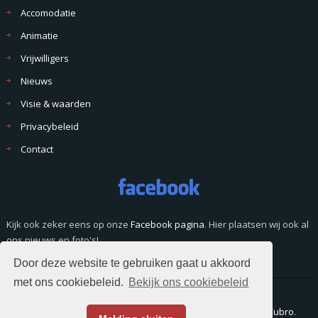
Accomodatie
Animatie
Vrijwilligers
Nieuws
Visie & waarden
Privacybeleid
Contact
Kijk ook zeker eens op onze
Facebook pagina
. Hier plaatsen wij ook al
ons nieuws en foto's!
Door deze website te gebruiken gaat u akkoord
met ons cookiebeleid.
Bekijk ons cookiebeleid
© Copyright 2026. Alle rechten voorbehouden. Website door
Cubro
.