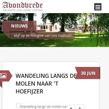
NIEUWS
blijf op de hoogste van ons rusthuis!
Je bent hier:
Home
/
Nieuws
Wandeling langs de molen naar 't Hoefijzer
30 JUN
WANDELING LANGS DE
MOLEN NAAR 'T
HOEFIJZER