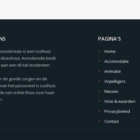
NS
PAGINA'S
Avondvrede is een rusthuis
Home
n Boechout. Avondvrede biedt
Accomodatie
aan een 45-tal residenten.
Animatie
r de goede zorgen en de
Vrijwilligers
van het personeel is rusthuis
Nieuws
e een echte thuis voor haar
n.
Visie & waarden
Privacybeleid
Contact