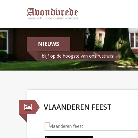
NIEUWS
blijf op de hoogste van ons rusthuis!
VLAANDEREN FEEST