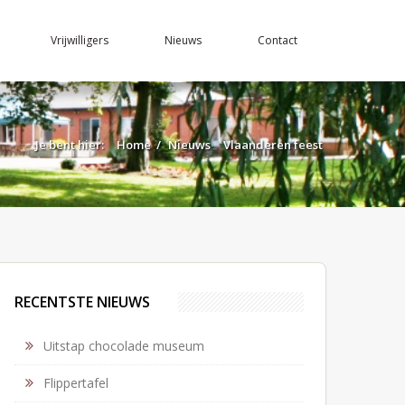
Vrijwilligers
Nieuws
Contact
Je bent hier:
Home
/
Nieuws
Vlaanderen feest
RECENTSTE NIEUWS
Uitstap chocolade museum
Flippertafel