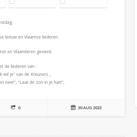
tdag.
mse leeuw en Vlaamse liederen.
nst en Vlaanderen gevierd.
e liederen van :
wil je” van de Kreuners ,
 neer”, “Laat de zon in je hart”,
0
30 AUG 2023