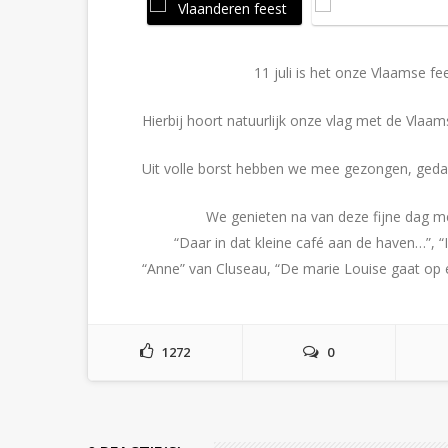
11 juli is het onze Vlaamse fees
Hierbij hoort natuurlijk onze vlag met de Vlaa
Uit volle borst hebben we mee gezongen, geda
We genieten na van deze fijne dag met d
“Daar in dat kleine café aan de haven…”, “Ik 
“Anne” van Cluseau, “De marie Louise gaat op en
1272
0