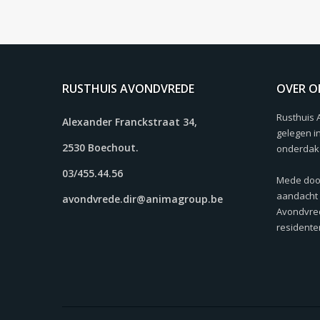
RUSTHUIS AVONDVREDE
OVER O
Rusthuis 
Alexander Franckstraat 34,
gelegen i
2530 Boechout.
onderdak 
03/455.44.56
Mede doo
aandacht 
avondvrede.dir@animagroup.be
Avondvred
residente