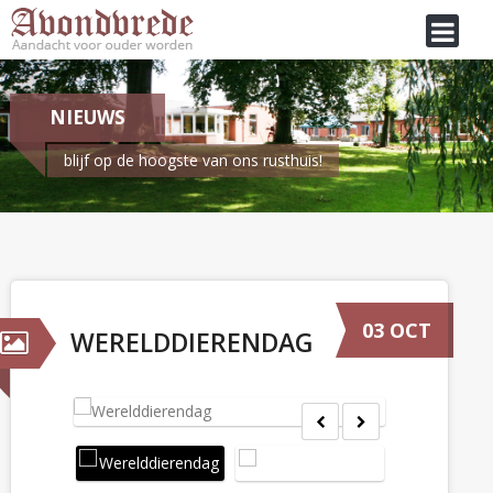
NIEUWS
blijf op de hoogste van ons rusthuis!
Je bent hier:
Home
/
Nieuws
Werelddierendag
03 OCT
WERELDDIERENDAG