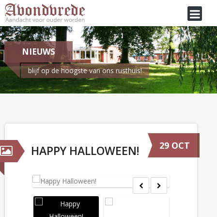
NIEUWS
blijf op de hoogste van ons rusthuis!
Je bent hier:
Home
/
Nieuws
Happy Halloween!
29 OCT
HAPPY HALLOWEEN!