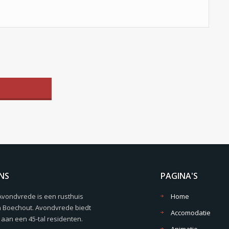
NS
PAGINA'S
Avondvrede is een rusthuis
Home
n Boechout. Avondvrede biedt
Accomodatie
aan een 45-tal residenten.