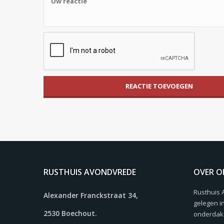
RUSTHUIS AVONDVREDE
OVER O
Rusthuis 
Alexander Franckstraat 34,
gelegen i
2530 Boechout.
onderdak 