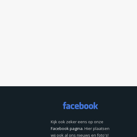
Kijk ook zeker eens op onze
Facebook pagina
. Hier plaatsen
wij ook al ons nieuws en foto's!