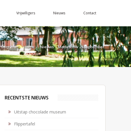
Vrijwilligers
Nieuws
Contact
e bent hier:
Home
/
Nieuws
Modeshow 28 september
RECENTSTE NIEUWS
Uitstap chocolade museum
Flippertafel