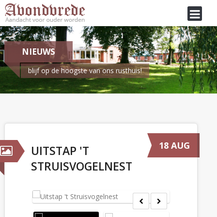
NIEUWS
blijf op de hoogste van ons rusthuis!
Je bent hier:
Home
/
Nieuws
Uitstap 't Struisvogelnest
18 AUG
UITSTAP 'T
STRUISVOGELNEST