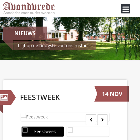
NIEUWS
blijf op de hoogste van ons rusthuis!
Je bent hier:
Home
/
Nieuws
Feestweek
14 NOV
FEESTWEEK