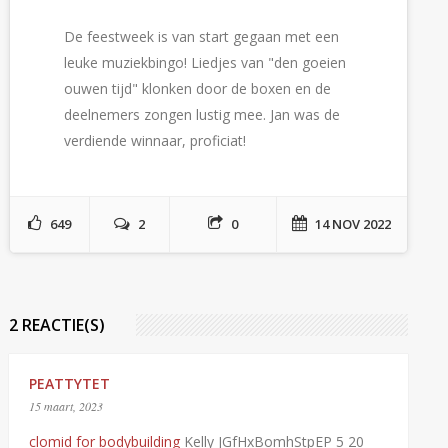
De feestweek is van start gegaan met een
leuke muziekbingo! Liedjes van "den goeien
ouwen tijd" klonken door de boxen en de
deelnemers zongen lustig mee. Jan was de
verdiende winnaar, proficiat!
649
2
0
14 NOV 2022
2 REACTIE(S)
PEATTYTET
15 maart, 2023
clomid for bodybuilding
Kelly JGfHxBomhStpEP 5 20