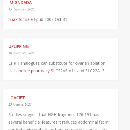
IMIGNDADA
15 december, 2022
finax for sale
Epub 2008 Oct 31
UPLIPPING
16 december, 2022
LHRH analogues can substitute for ovarian ablation
cialis online pharmacy
SLC22A6 A11 and SLC22A13
LOACIFT
25 januari, 2023
Studies suggest that HGH fragment 176 191 has
several beneficial features it reduces abdominal fat in
particular visceral fat, without compromising glycemic