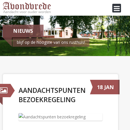
NIEUWS
blijf op de hoogste van ons rusthuis!
Je bent hier:
Home
/
Nieuws
Aandachtspunten bezoekregeling
18 JAN
AANDACHTSPUNTEN
BEZOEKREGELING