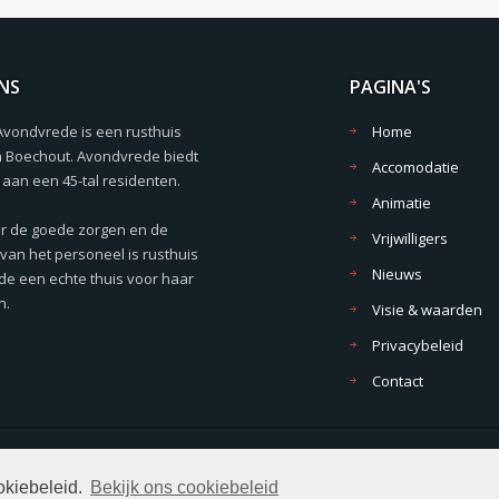
NS
PAGINA'S
Avondvrede is een rusthuis
Home
n Boechout. Avondvrede biedt
Accomodatie
aan een 45-tal residenten.
Animatie
r de goede zorgen en de
Vrijwilligers
van het personeel is rusthuis
Nieuws
e een echte thuis voor haar
n.
Visie & waarden
Privacybeleid
Contact
or
Cubro
.
okiebeleid.
Bekijk ons cookiebeleid