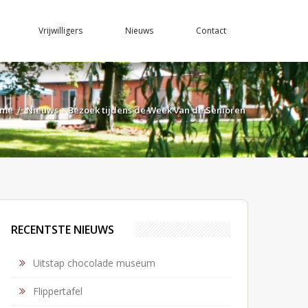
Vrijwilligers
Nieuws
Contact
me
/
Nieuws
Bezoek tijdens de Week van de Senioren
RECENTSTE NIEUWS
Uitstap chocolade museum
Flippertafel