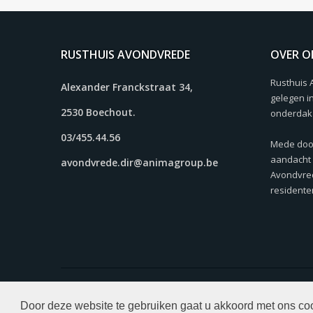
RUSTHUIS AVONDVREDE
OVER O
Rusthuis 
Alexander Franckstraat 34,
gelegen i
2530 Boechout.
onderdak 
03/455.44.56
Mede doo
aandacht 
avondvrede.dir@animagroup.be
Avondvred
residente
© Copyright 2026. Alle rechten voorbehouden. Website do
Door deze website te gebruiken gaat u akkoord met ons co