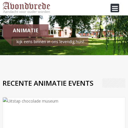
ANIMATIE
kijk eens binnen in ons levendig huis!
Je bent hier:
Home
/
Animatie
RECENTE ANIMATIE EVENTS