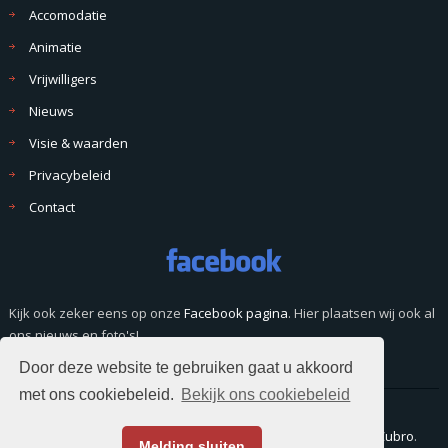
Accomodatie
Animatie
Vrijwilligers
Nieuws
Visie & waarden
Privacybeleid
Contact
Kijk ook zeker eens op onze
Facebook pagina
. Hier plaatsen wij ook al
ons nieuws en foto's!
Door deze website te gebruiken gaat u akkoord
met ons cookiebeleid.
Bekijk ons cookiebeleid
© Copyright 2026. Alle rechten voorbehouden. Website door
Cubro
.
Melding sluiten